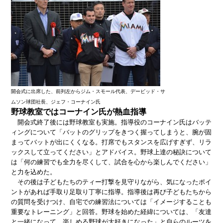
開会式に出席した、前列左からジム・スモール代表、デービッド・サ
ムソン球団社長、ジェフ・コーナイン氏
野球教室ではコーナイン氏が熱血指導
開会式終了後には野球教室も実施。指導役のコーナイン氏はバッテ
ィングについて「バットのグリップをきつく握ってしまうと、腕が固
まってバットが出にくくなる。打席でもスタンスを広げすぎず、リラ
ックスして立ってください」とアドバイス。野球上達の秘訣について
は「何の練習でも全力を尽くして、試合を心から楽しんでください」
と力を込めた。
その後は子どもたちのティー打撃を見守りながら、気になったポイ
ントがあれば手取り足取り丁寧に指導。指導後は再び子どもたちから
の質問を受けつけ、自宅での練習法については「イメージすることも
重要なトレーニング」と回答。野球を始めた経緯については、「友達
と一緒になって、楽しめる野球が大好きになった」と自らのルーツを