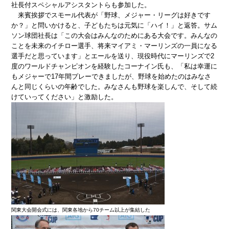
社長付スペシャルアシスタントらも参加した。
来賓挨拶でスモール代表が「野球、メジャー・リーグは好きです
か？」と問いかけると、子どもたちは元気に「ハイ！」と返答。サム
ソン球団社長は「この大会はみんなのためにある大会です。みんなの
ことを未来のイチロー選手、将来マイアミ・マーリンズの一員になる
選手だと思っています」とエールを送り、現役時代にマーリンズで2
度のワールドチャンピオンを経験したコーナイン氏も、「私は幸運に
もメジャーで17年間プレーできましたが、野球を始めたのはみなさ
んと同じくらいの年齢でした。みなさんも野球を楽しんで、そして続
けていってください」と激励した。
関東大会開会式には、関東各地から70チーム以上が集結した