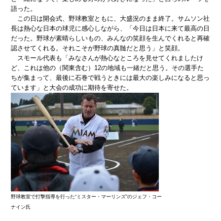
語った。
この日は開会式、野球教室ともに、大盛況のまま終了。サムソン社
長は熱心な日本の球児に感心しながら、「今日は日本に来て最高の日
だった。野球が素晴らしいもの、みんなの笑顔を生んでくれると再確
認させてくれる。それこそが野球の真髄だと思う」と笑顔。
スモール代表も「みなさんが熱心なところを見せてくれましたけ
ど、これは他の（関東含む）12の地域も一緒だと思う。その選手た
ちが集まって、最後に石巻で戦うときには最大の楽しみになると思っ
ています」と大会の成功に期待を寄せた。
野球教室で打撃指導を行った“ミスター・マーリンズ”のジェフ・コー
ナイン氏