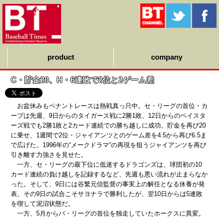
product
company
C・貯金20、H・6連敗で2位と2ゲーム差
お盆休みもペナントレースは熱戦真っ只中。セ・リーグの首位・カ
ープは先週、9日からのタイガース戦に2勝1敗、12日からのベイスタ
ーズ戦でも2勝1敗と2カード連続での勝ち越しに成功。貯金を再び20
に乗せ、1週間で2位・ジャイアンツとのゲーム差を4.5から再び6.5ま
で広げた。1996年の“メークドラマ”の再現を狙うジャイアンツを再び
引き離す力強さを見せた。
一方、セ・リーグの最下位に低迷するドラゴンズは、球団初の10
カード連続の負け越しを記録するなど、先週も悪い流れが止まらなか
った。そして、9日には谷繁元信監督の事実上の解任となる休養が発
表。その9日の試合こそサヨナラで勝利したが、翌10日からは5連敗
を喫して泥沼状態だ。
一方、5月からパ・リーグの首位を独走していたホークスに異変。