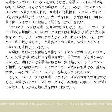
先週もバファローズに3タテを食らうなど、今季ワーストの6連敗を
喫して1勝5敗。何とか首位の座はキープしているが、2位ファイター
ズに2ゲーム差まで迫られた。今週末には札幌ドームでのファイター
ズと首位攻防戦が待っている。大一番を前に、まずは16日、18日の
最下位・ライオンズに連勝して調子を上げていきたい。
3位のマリーンズは先週、先発陣の頑張りが光った。11日のイーグ
ルス戦で唐川侑己、12日のホークス戦では石川歩が2人続けて完封勝
利をマーク。リリーフ陣にケガ人が多い中、明るい材料。石川はホー
クス・和田毅と並んでリーグ最多タイの12勝目。佳境に入るタイト
ル争いにも注目していきたい。
今週は、奇跡の逆転優勝を目指すジャイアンツの戦いぶりに注目し
たい。先週は3勝3敗と貯金を増やせずに、首位のカープと差が再び
広がった。明日からは今季5勝8敗と唯一負け越しているドラゴンズ
が相手。その後は東京ドームでのタイガース戦が待ち受ける。貯金を
増やし、再びカープにプレッシャーを与えられるだろうか。
そして、パ・リーグでは今週、ファイターズが首位奪取の可能性が
ある。今週はバファローズ、ホークスと、本拠地・札幌ドームでの戦
いが続く。しっかりと地に足を付けて戦いたい。
COPYRIGHT © 2008-2015 Baseball Times－ベースボール・タイムズ SIJ AllRIGHTS RESERVED