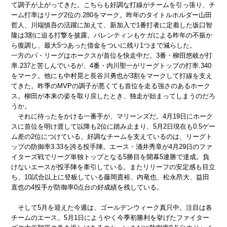
て調子が上がってきた。こちらも好調な打線がチームを引っ張り、チ
ーム打率はリーグ2位の.280をマーク。昨年のタイトルホルダー山田
哲人、川端慎吾の活躍に加えて、新加入で1番打者に定着した坂口智
隆は3割に迫る打撃を披露。バレンティンもケガによる昨年の不振か
ら復調し、最大5つあった借金をついに残り1つまで減らした。
一方のパ・リーグはホークスが首位を快走中だ。3番・柳田悠岐が打
率.237と苦しんでいるが、4番・内川聖一がリーグトップの打率.340
をマーク。他にも中村晃と長谷川勇也が3割をマークして打線を支え
てきた。昨季のMVPの調子が悪くても首位を走る強さのあるホーク
ス。柳田が本来の姿を取り戻したとき、独走が始まってしまうのだろ
うか。
それに待ったをかける一番手が、マリーンズだ。4月19日にホーク
スに首位を明け渡して以降も2位に踏み止まり、5月2日現在も0.5ゲー
ム差の2位につけている。好調なチームを支えているのは、リーグト
ップの防御率3.33を誇る投手陣。エース・涌井秀章が4月29日のファ
イターズ戦でリーグ単独トップとなる5勝目を開幕5連勝で達成。負
けないエースが投手陣を牽引している。またリリーフの安定感も目立
ち、10試合以上に登板している藤岡貴裕、内竜也、松永昂大、益田
直也の4投手が防御率0点台の好成績を残している。
そして5月を迎えた今週は、ゴールデンウィーク真只中。注目は各
チームのエース。5月1日にようやく今季初勝利を挙げたファイター