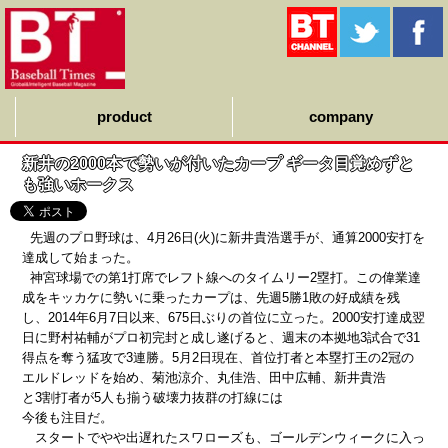
product
company
新井の2000本で勢いが付いたカープ ギータ目覚めずと
も強いホークス
先週のプロ野球は、4月26日(火)に新井貴浩選手が、通算2000安打を
達成して始まった。
神宮球場での第1打席でレフト線へのタイムリー2塁打。この偉業達
成をキッカケに勢いに乗ったカープは、先週5勝1敗の好成績を残
し、2014年6月7日以来、675日ぶりの首位に立った。2000安打達成翌
日に野村祐輔がプロ初完封と成し遂げると、週末の本拠地3試合で31
得点を奪う猛攻で3連勝。5月2日現在、首位打者と本塁打王の2冠の
エルドレッドを始め、菊池涼介、丸佳浩、田中広輔、新井貴浩
と3割打者が5人も揃う破壊力抜群の打線には
今後も注目だ。
スタートでやや出遅れたスワローズも、ゴールデンウィークに入っ